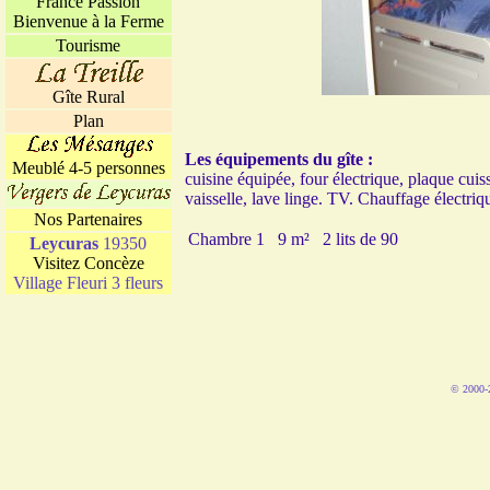
France Passion
Bienvenue à la Ferme
Tourisme
Gîte Rural
Plan
Les équipements du gîte :
Meublé 4-5 personnes
cuisine équipée, four électrique, plaque cui
vaisselle, lave linge. TV. Chauffage électriq
Nos Partenaires
Chambre 1
9 m²
2 lits de 90
Leycuras
19350
Visitez Concèze
Village Fleuri 3 fleurs
© 2000-